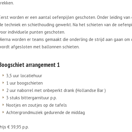
trekken.
Eerst worden er een aantal oefenpijlen geschoten. Onder leiding van 
de techniek en schiethouding gewerkt. Na het schieten van de oefenpi
voor individuele punten geschoten.
Hierna worden er teams gemaakt die onderling de strijd aan gaan om
wordt afgesloten met ballonnen schieten.
Boogschiet arrangement 1
3,5 uur locatiehuur
1 uur boogschieten
2 uur naborrel met onbeperkt drank (Hollandse Bar )
3 stuks bittergarnituur p.p.
Nootjes en zoutjes op de tafels
Achtergrondmuziek gedurende de middag
Prijs € 39,95 p.p.