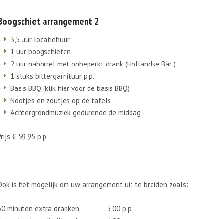
Boogschiet arrangement 2
3,5 uur locatiehuur
1 uur boogschieten
2 uur naborrel met onbeperkt drank (Hollandse Bar )
1 stuks bittergarnituur p.p.
Basis BBQ (klik hier voor de basis BBQ)
Nootjes en zoutjes op de tafels
Achtergrondmuziek gedurende de middag
Prijs € 59,95 p.p.
Ook is het mogelijk om uw arrangement uit te breiden zoals:
30 minuten extra dranken
3,00 p.p.