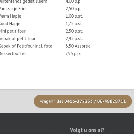
Buitenlands gedistilleerd
4,00 p.p.
Puntzakje Friet
2,50 p.p.
Warm Hapje
1,00 p.st.
Koud Hapje
1,75 p.st
Mini petit four
2,50 p.st.
Gebak of petit four
2,95 p.st.
Gebak of Petitfour incl. foto
3,50 Assortie
Dessertbuffet
7,95 p.p.
Vragen?
Bel 0416-272333 / 06-48028711
Volgt u ons al?