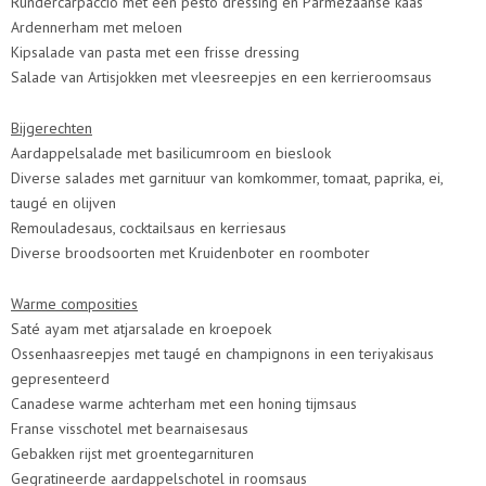
Rundercarpaccio met een pesto dressing en Parmezaanse kaas
Ardennerham met meloen
Kipsalade van pasta met een frisse dressing
Salade van Artisjokken met vleesreepjes en een kerrieroomsaus
Bijgerechten
Aardappelsalade met basilicumroom en bieslook
Diverse salades met garnituur van komkommer, tomaat, paprika, ei,
taugé en olijven
Remouladesaus, cocktailsaus en kerriesaus
Diverse broodsoorten met Kruidenboter en roomboter
Warme composities
Saté ayam met atjarsalade en kroepoek
Ossenhaasreepjes met taugé en champignons in een teriyakisaus
gepresenteerd
Canadese warme achterham met een honing tijmsaus
Franse visschotel met bearnaisesaus
Gebakken rijst met groentegarnituren
Gegratineerde aardappelschotel in roomsaus