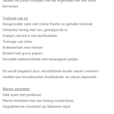
Salade van pasta schelpjes met kip afgemaakt met een lichte
kerriesaus.
Triologie van vis
Huisgerookte zalm met crème fraiche en gehakte bieslook
Hollandse haring met vers gesnipperde ui
Scampi’s bereid in een knoflookolie
Triologie van vlees
Ardennerham met meloen
Rosbief met grove pepers
Gerookte kalkoenrollade met sinaasappel partjes
Dit wordt begeleid door verschillende koude sausen ovenvers
mediterrane broodsoorten, kruidenboter en olijven tapenade.
Warme gerechten
Saté ayam met pindasaus
Warme beenham met een honing mosterdsaus
Gegratineerde visschotel op Italiaanse wijze